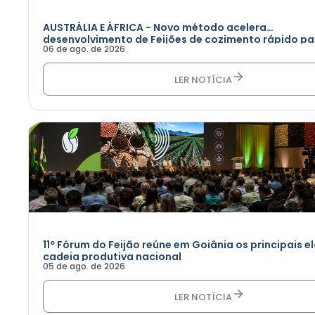
AUSTRÁLIA E ÁFRICA - Novo método acelera
desenvolvimento de Feijões de cozimento rápido pa
06 de ago. de 2026
África
LER NOTÍCIA
11º Fórum do Feijão reúne em Goiânia os principais e
cadeia produtiva nacional
05 de ago. de 2026
LER NOTÍCIA