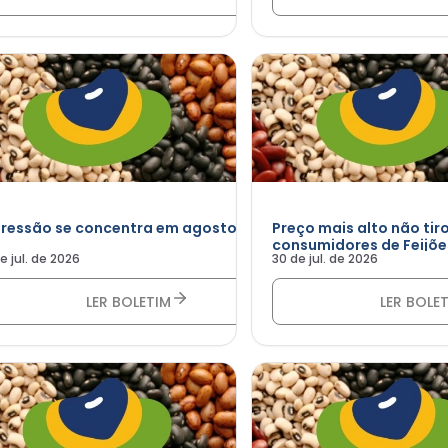
pressão se concentra em agosto
Preço mais alto não tir
consumidores de Feijõ
de jul. de 2026
30 de jul. de 2026
Paulo
LER BOLETIM
LER BOLE