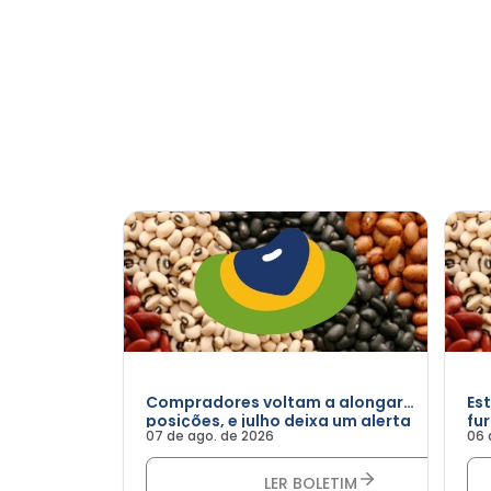
Compradores voltam a alongar
Es
posições, e julho deixa um alerta
fu
07 de ago. de 2026
06 
para o produtor
LER BOLETIM