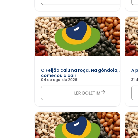
O Feijão caiu na roça. Na gôndola,
A 
começou a cair.
04 de ago. de 2026
31 
LER BOLETIM