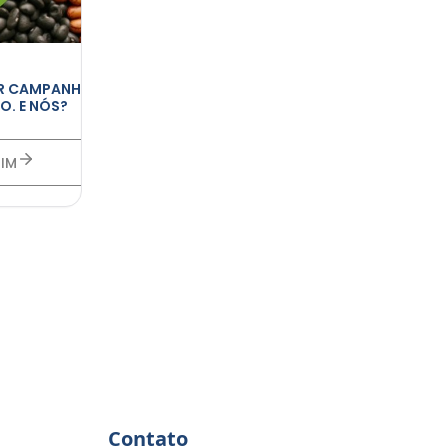
OR CAMPANHA
O. E NÓS?
TIM
Contato