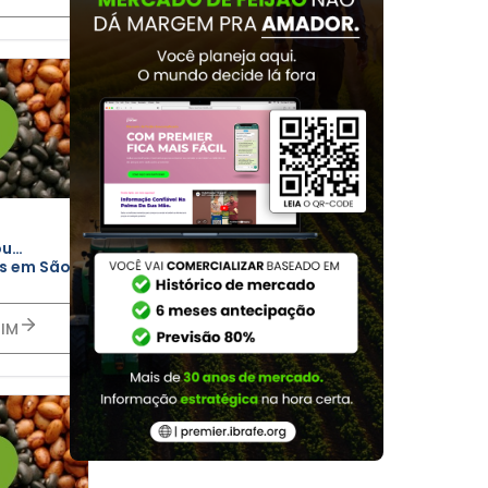
ou
es em São
TIM